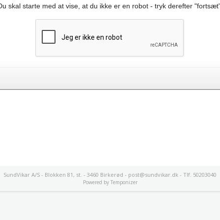
Du skal starte med at vise, at du ikke er en robot - tryk derefter "fortsæt"
SundVikar A/S - Blokken 81, st. - 3460 Birkerød - post@sundvikar.dk - Tlf. 50203040
Powered by
Temponizer