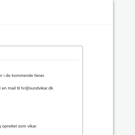
ger i de kommende faner.
d en mail til hr@sundvikar.dk.
g oprettet som vikar.